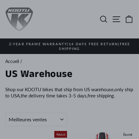
Passer
au
contenu
Rechercher
Navigat
Pa
2-YEAR FRAME WARRANTY|14 DAYS FREE RETURN|FREE
SHIPPING
Diaporama
Pause
Accueil
/
US Warehouse
Shop our KOOTU bikes that ship from US warehouse,only ship
to USA,the delivery time takes 3-5 days,free shipping.
APPLIQUER
Réduit
Épuisé