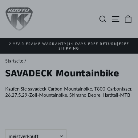
Direkt
zum
Inhalt
Suche
Seitenn
E
2-YEAR FRAME WARRANTY|14 DAYS FREE RETURN|FREE
SHIPPING
Pause
Diashow
Startseite
/
SAVADECK Mountainbike
Kaufen Sie savadeck Carbon-Mountainbike, T800-Carbonfaser,
26,27,5,29-Zoll-Mountainbike, Shimano Deore, Hardtail-MTB
SORTIEREN